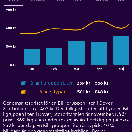
Range:
0
900 kr
Combination
to
Chart
graphic.
chart
450.
with
600 kr
2
data
series.
300 kr
The
chart
has
0 kr
1
End
Jan
Feb
Mar
Apr
Maj
of
X
interactive
axis
chart
Bilar i gruppen Liten
259 kr - 566 kr
displaying
categories.
Alla biltyper
501 kr - 848 kr
Range:
14
Genomsnittspriset för en Bil i gruppen liten i Dover,
categories.
Storbritannien är 402 kr. Den billigaste tiden att hyra en Bil
The
i gruppen liten i Dover, Storbritannien är november. Då är
chart
priset 36% lägre än under resten av året och ligger på bara
has
259 kr per dag. En Bil i gruppen liten är typiskt 40 %
1
billigare än den genomsnittliga hyrbilen i Dover.