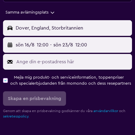
Samma avlämingsplats
Dover, England, Storbritannien
sön 16/8
12:00
-
sön 23/8
12:00
Mejla mig produkt- och serviceinformation, toppenpriser
och specialerbjudanden från momondo och dess resepartners
Skapa en prisbevakning
Genom att skapa en prisbevakning godkänner du våra
användarvillkor
och
sekretesspolicy.