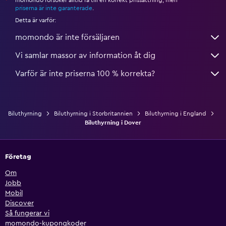
momondo försöker alltid få till en korrekt prissättning, men
*
priserna är inte garanterade
.
Detta är varför:
momondo är inte försäljaren
Vi samlar massor av information åt dig
Varför är inte priserna 100 % korrekta?
Biluthyrning
Biluthyrning i Storbritannien
Biluthyrning i England
Biluthyrning i Dover
Företag
Om
Jobb
Mobil
Discover
Så fungerar vi
momondo-kupongkoder