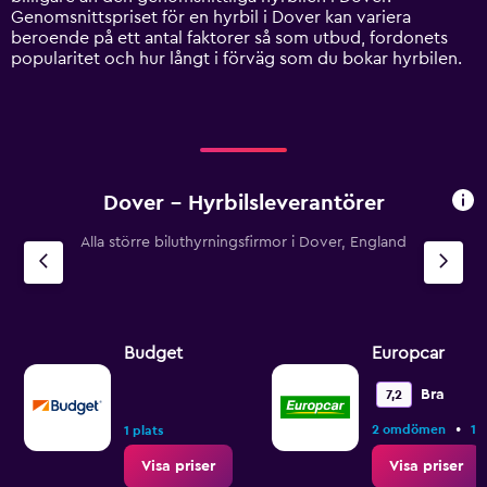
Y
Genomsnittspriset för en hyrbil i Dover kan variera
axis
beroende på ett antal faktorer så som utbud, fordonets
displaying
popularitet och hur långt i förväg som du bokar hyrbilen.
values.
Range:
0
to
900.
Dover – Hyrbilsleverantörer
Alla större biluthyrningsfirmor i Dover, England
Budget
Europcar
Bra
7,2
•
2 omdömen
1 
1 plats
Visa priser
Visa priser