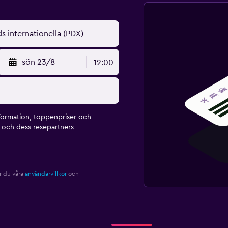
sön 23/8
12:00
formation, toppenpriser och
och dess resepartners
r du våra
användarvillkor
och