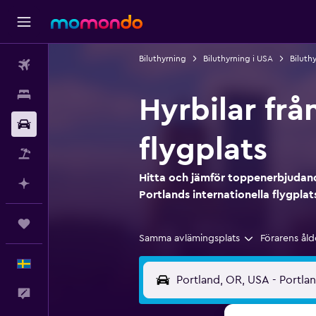
Biluthyrning
Biluthyrning i USA
Biluth
Flyg
Boende
Hyrbilar frå
Hyrbil
flygplats
Paketresor
Hitta och jämför toppenerbjudande
Planera med AI
Portlands internationella flygplat
Trips
Samma avlämingsplats
Förarens åld
Svenska
Feedback