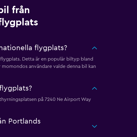
il från
flygplats
ationella flygplats?
 flygplats. Detta är en populär biltyp bland
% av momondos användare valde denna bil kan
flygplats?
a uthyrningsplatsen på 7240 Ne Airport Way
ån Portlands