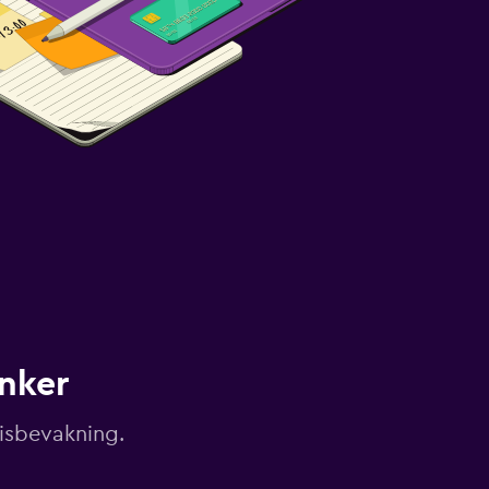
unker
risbevakning.