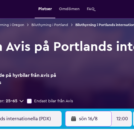
Platser
Omdömen
FAQ
yrning i Oregon
Biluthyrning i Portland
Biluthyrning i Portlands internation
n Avis på Portlands in
 på hyrbilar från Avis på
s
er:
25-65
Endast bilar från Avis
sön 16/8
12:00