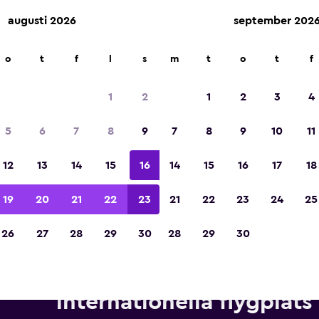
augusti 2026
september 202
o
t
f
l
s
m
t
o
t
f
Utsedd till vinnare av Europas bästa resea
2023
1
2
1
2
3
4
5
6
7
8
9
7
8
9
10
11
12
13
14
15
16
14
15
16
17
18
19
20
21
22
23
21
22
23
24
25
26
27
28
29
30
28
29
30
Hyrbilar från Avis nära Portl
internationella flygplats