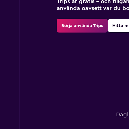
Trips är gratis – och tillgä
använda oavsett var du bo
Börja använda Trips
Hitta m
Dagl