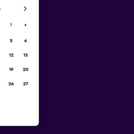
6
l
s
pp
5
6
12
13
19
20
26
27
ands