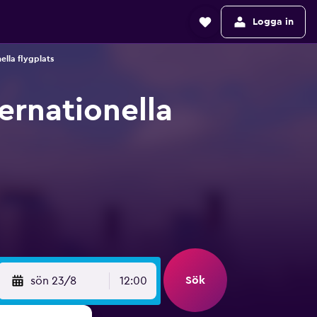
Logga in
ella flygplats
ternationella
Sök
sön 23/8
12:00