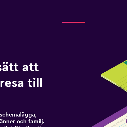
sätt att
esa till
t schemalägga,
änner och familj.