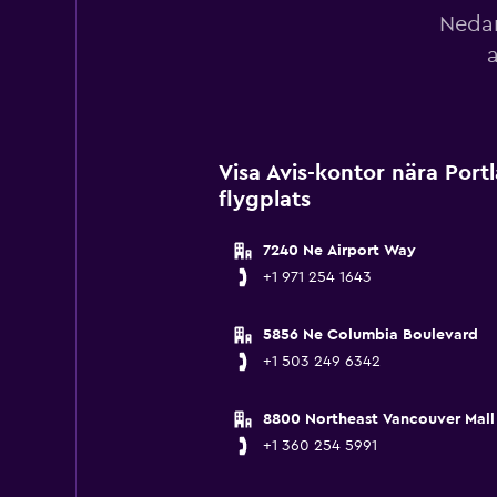
Nedan
a
Visa Avis-kontor nära Portl
flygplats
7240 Ne Airport Way
+1 971 254 1643
5856 Ne Columbia Boulevard
+1 503 249 6342
8800 Northeast Vancouver Mall
+1 360 254 5991