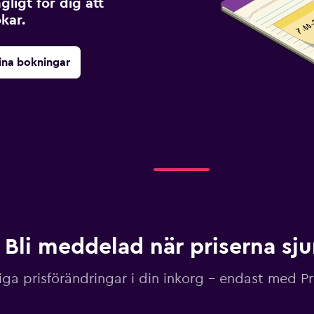
ngligt för dig att
kar.
ina bokningar
Bli meddelad när priserna sj
iga prisförändringar i din inkorg – endast med P