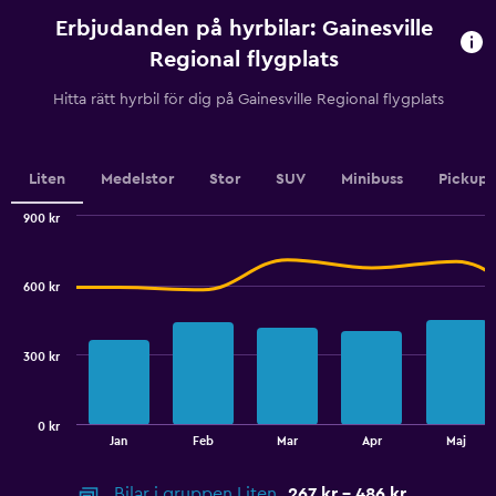
uthyrning.
Erbjudanden på hyrbilar: Gainesville
Range:
91
Regional flygplats
categories.
The
Hitta rätt hyrbil för dig på Gainesville Regional flygplats
chart
has
1
Y
Liten
Medelstor
Stor
SUV
Minibuss
Pickup
axis
displaying
900 kr
values.
Combination
Chart
graphic.
chart
Range:
with
400
600 kr
2
to
data
700.
series.
300 kr
The
chart
has
0 kr
1
End
Jan
Feb
Mar
Apr
Maj
of
X
interactive
axis
chart
Bilar i gruppen Liten
267 kr - 486 kr