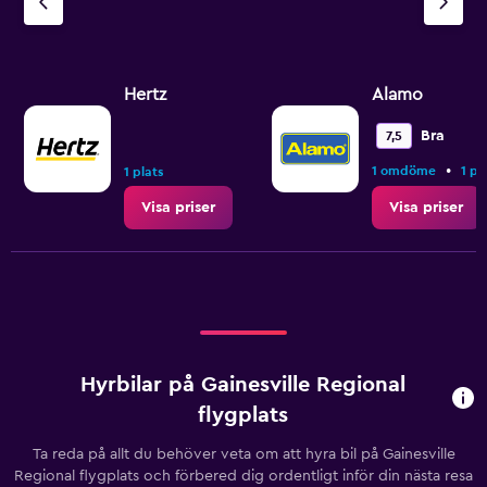
Hertz
Alamo
Bra
7,5
•
1 omdöme
1 pl
1 plats
Visa priser
Visa priser
Hyrbilar på Gainesville Regional
flygplats
Ta reda på allt du behöver veta om att hyra bil på Gainesville
Regional flygplats och förbered dig ordentligt inför din nästa resa