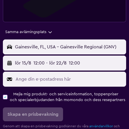
Samma avlämingsplats
Gainesville, FL, USA - Gainesville Regional (GNV)
lör 15/8
12:00
-
lör 22/8
12:00
Mejla mig produkt- och serviceinformation, toppenpriser
och specialerbjudanden från momondo och dess resepartners
Skapa en prisbevakning
Genom att skapa en prisbevakning godkänner du våra
användarvillkor
och