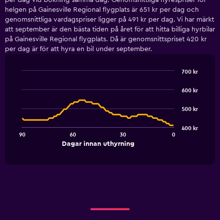
per dag vid bokning samma dag. Genomsnittliga hyrespriser för
helgen på Gainesville Regional flygplats är 651 kr per dag och
genomsnittliga vardagspriser ligger på 491 kr per dag. Vi har märkt
att september är den bästa tiden på året för att hitta billiga hyrbilar
på Gainesville Regional flygplats. Då är genomsnittspriset 420 kr
per dag är för att hyra en bil under september.
700 kr
Line
Chart
graphic.
chart
600 kr
with
91
500 kr
data
points.
400 kr
90
60
30
0
The
End
Dagar innan uthyrning
chart
of
interactive
has
chart
1
X
axis
displaying
Dagar
innan