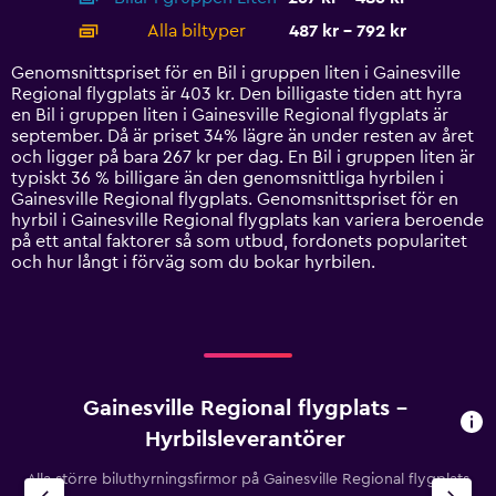
displaying
categories.
Alla biltyper
487 kr - 792 kr
Range:
14
Genomsnittspriset för en Bil i gruppen liten i Gainesville
categories.
Regional flygplats är 403 kr. Den billigaste tiden att hyra
The
en Bil i gruppen liten i Gainesville Regional flygplats är
chart
september. Då är priset 34% lägre än under resten av året
has
och ligger på bara 267 kr per dag. En Bil i gruppen liten är
1
typiskt 36 % billigare än den genomsnittliga hyrbilen i
Y
Gainesville Regional flygplats. Genomsnittspriset för en
axis
hyrbil i Gainesville Regional flygplats kan variera beroende
displaying
på ett antal faktorer så som utbud, fordonets popularitet
values.
och hur långt i förväg som du bokar hyrbilen.
Range:
0
to
900.
Gainesville Regional flygplats –
Hyrbilsleverantörer
Alla större biluthyrningsfirmor på Gainesville Regional flygplats