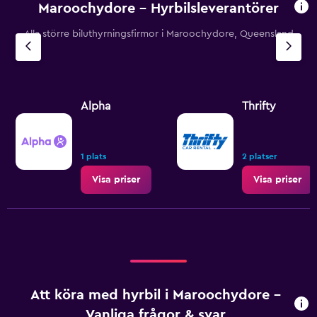
Maroochydore – Hyrbilsleverantörer
Alla större biluthyrningsfirmor i Maroochydore, Queensland
Alpha
Thrifty
1 plats
2 platser
Visa priser
Visa priser
Att köra med hyrbil i Maroochydore –
Vanliga frågor & svar