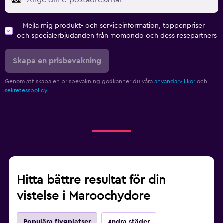
Mejla mig produkt- och serviceinformation, toppenpriser
och specialerbjudanden från momondo och dess resepartners
Skapa en prisbevakning
Genom att skapa en prisbevakning godkänner du våra
användarvillkor
och
sekretesspolicy.
Hitta bättre resultat för din
vistelse i Maroochydore
Populära flygplatser
Andra städer