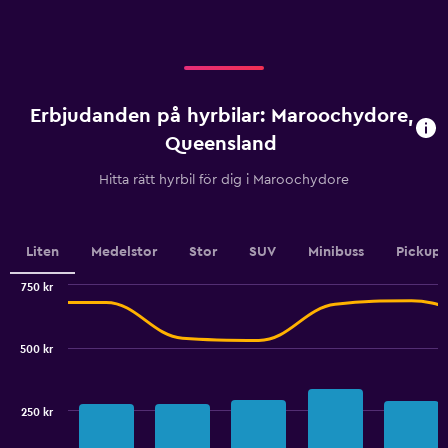
axis
displaying
displaying
values.
categories.
Range:
Range:
0
4
to
categories.
450.
Erbjudanden på hyrbilar: Maroochydore,
The
chart
Queensland
has
1
Hitta rätt hyrbil för dig i Maroochydore
Y
axis
displaying
values.
Liten
Medelstor
Stor
SUV
Minibuss
Pickup
Range:
0
750 kr
Combination
to
Chart
graphic.
chart
2.4.
with
500 kr
2
data
series.
250 kr
The
chart