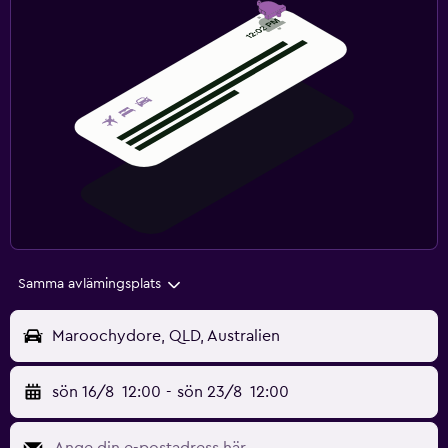
Samma avlämingsplats
Maroochydore, QLD, Australien
sön 16/8
12:00
-
sön 23/8
12:00