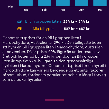
has
0 kr
1
End
Jan
Feb
Mar
Apr
Maj
of
X
interactive
axis
chart
Bilar i gruppen Liten
234 kr - 344 kr
displaying
categories.
Alla biltyper
527 kr - 687 kr
Range:
14
Genomsnittspriset för en Bil i gruppen liten i
categories.
Maroochydore, Australien är 290 kr. Den billigaste tiden
The
att hyra en Bil i gruppen liten i Maroochydore, Australien
chart
är november. Då är priset 20% lägre än under resten av
has
året och ligger på bara 234 kr per dag. En Bil i gruppen
1
liten är typiskt 53 % billigare än den genomsnittliga
Y
hyrbilen i Maroochydore. Genomsnittspriset för en hyrbil i
axis
Maroochydore kan variera beroende på ett antal faktorer
displaying
så som utbud, fordonets popularitet och hur långt i förväg
values.
som du bokar hyrbilen.
Range:
0
to
750.