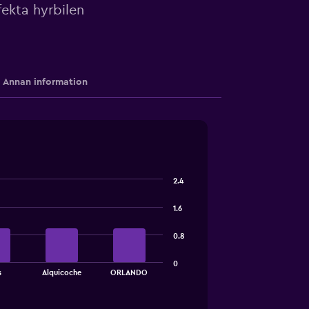
ekta hyrbilen
Annan information
2.4
1.6
0.8
0
s
Alquicoche
ORLANDO