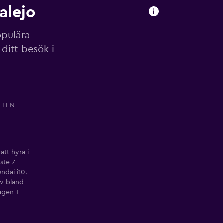
alejo
opulära
ditt besök i
LLEN
0
tt hyra i
ste 7
ndai i10.
iv bland
agen T-