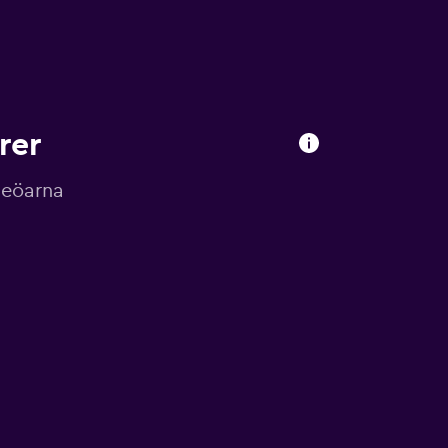
rer
rieöarna