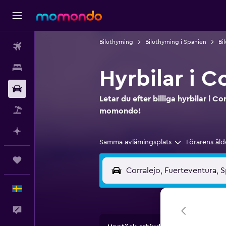
Biluthyrning
Biluthyrning i Spanien
Bi
Flyg
Boende
Hyrbilar i C
Hyrbil
Letar du efter billiga hyrbilar i Co
Paketresor
momondo!
Planera med AI
Samma avlämingsplats
Förarens åld
Trips
Svenska
Feedback