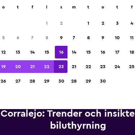
ngsföretag på över 70 000 platser med momondo.
o
t
f
l
s
m
t
o
t
f
1
2
1
2
3
4
Utsedd till vinnare av Europas bästa resea
5
6
7
8
9
7
8
9
10
11
2023
12
13
14
15
16
14
15
16
17
18
19
20
21
22
23
21
22
23
24
25
26
27
28
29
30
28
29
30
Corralejo: Trender och insikt
biluthyrning