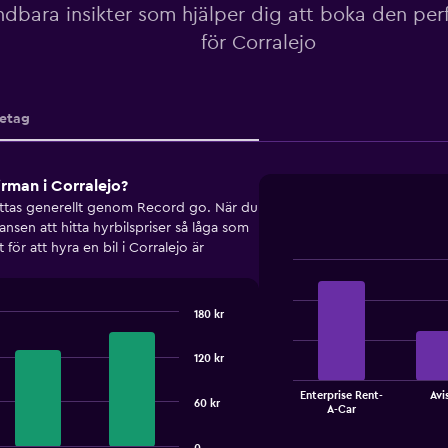
dbara insikter som hjälper dig att boka den perf
för Corralejo
etag
firman i Corralejo?
 hittas generellt genom Record go. När du
en att hitta hyrbilspriser så låga som
för att hyra en bil i Corralejo är
Bar
Chart
graphic.
chart
with
180 kr
4
bars.
120 kr
The
Enterprise Rent-
Avi
chart
60 kr
End
A-Car
of
has
interactive
1
chart