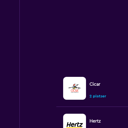
Y
axis
displaying
values.
Range:
0
to
600.
Cicar
2 platser
Hertz