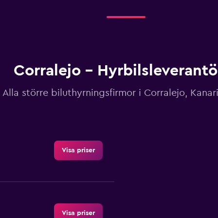
Corralejo – Hyrbilsleverantö
Alla större biluthyrningsfirmor i Corralejo, Kana
Visa priser
Visa priser