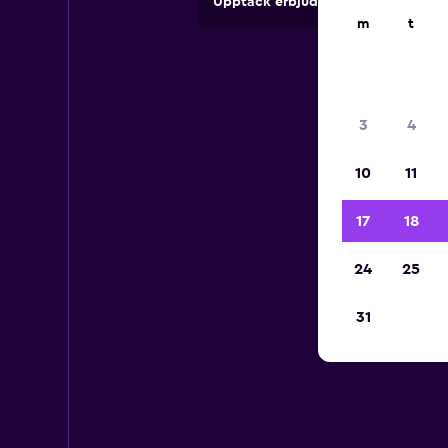
Upptäck erbjudanden från uthyrni
m
t
3
4
10
11
17
18
24
25
31