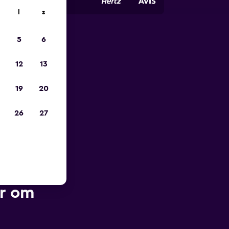
l
s
5
6
pp
12
13
19
20
26
27
er om