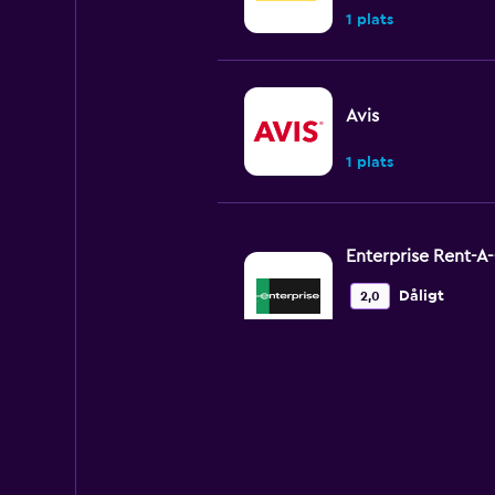
1 plats
Avis
1 plats
Enterprise Rent-A
Dåligt
2,0
1 omdöme
2 platser
Alquicoche
1 plats