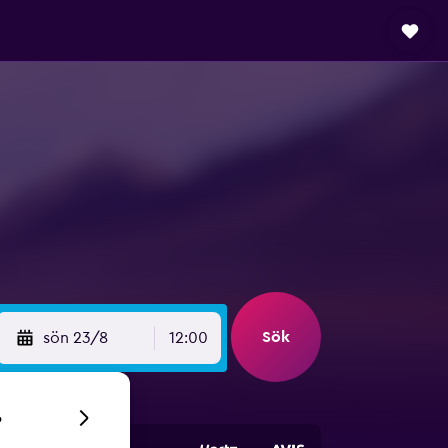
Sök
sön 23/8
12:00
6