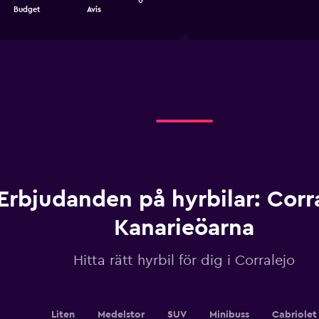
0
X
Budget
Avis
axis
displaying
categories.
Range:
4
categories.
The
chart
has
1
Y
axis
displaying
Erbjudanden på hyrbilar: Corra
values.
Range:
Kanarieöarna
0
to
2.4.
Hitta rätt hyrbil för dig i Corralejo
Liten
Medelstor
SUV
Minibuss
Cabriolet