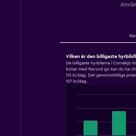
Använ
För
Vilken är den billigaste hyrbils
De billigaste hyrbilarna i Corralejo
bokar med Record go kan du ha chans
113 kr/dag. Det genomsnittliga priset 
127 kr/dag.
Bar
Chart
graphic.
chart
with
4
bars.
The