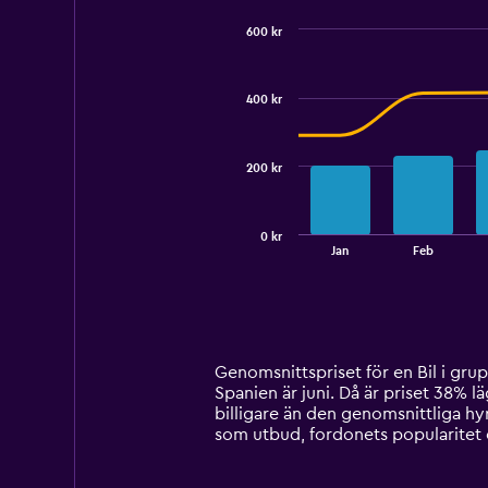
600 kr
Combination
Chart
graphic.
chart
with
400 kr
2
data
series.
200 kr
The
chart
has
0 kr
1
End
Jan
Feb
of
X
interactive
axis
chart
displaying
categories.
Range:
14
Genomsnittspriset för en Bil i grupp
categories.
Spanien är juni. Då är priset 38% l
The
billigare än den genomsnittliga hyr
chart
som utbud, fordonets popularitet 
has
1