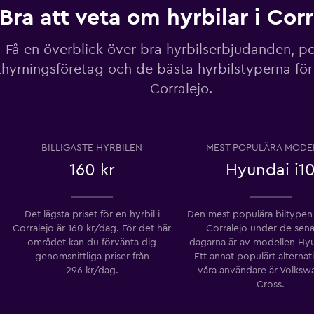
Bra att veta om hyrbilar i Corr
Få en överblick över bra hyrbilserbjudanden, p
thyrningsföretag och de bästa hyrbilstyperna för 
Visa priser
Corralejo.
BILLIGASTE HYRBILEN
MEST POPULÄRA MODE
Visa priser
160 kr
Hyundai i1
Det lägsta priset för en hyrbil i
Den mest populära biltypen a
Corralejo är 160 kr/dag. För det här
Corralejo under de sena
området kan du förvänta dig
dagarna är av modellen Hyu
Visa priser
genomsnittliga priser från
Ett annat populärt alternat
296 kr/dag.
våra användare är Volksw
Cross.