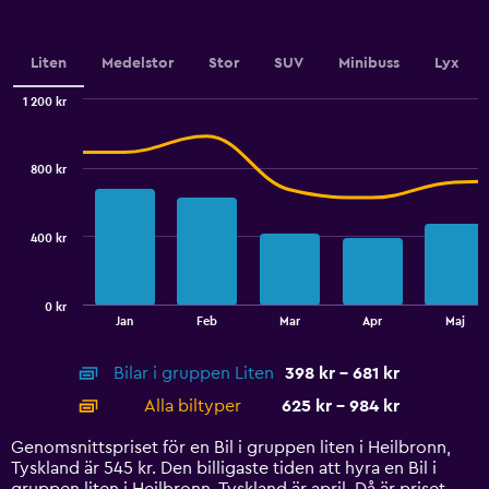
Y
axis
displaying
values.
Liten
Medelstor
Stor
SUV
Minibuss
Lyx
Range:
0
1 200 kr
Combination
to
Chart
graphic.
chart
360.
with
800 kr
2
data
series.
400 kr
The
chart
has
0 kr
1
End
Jan
Feb
Mar
Apr
Maj
of
X
interactive
axis
chart
Bilar i gruppen Liten
398 kr - 681 kr
displaying
categories.
Alla biltyper
625 kr - 984 kr
Range:
14
Genomsnittspriset för en Bil i gruppen liten i Heilbronn,
categories.
Tyskland är 545 kr. Den billigaste tiden att hyra en Bil i
The