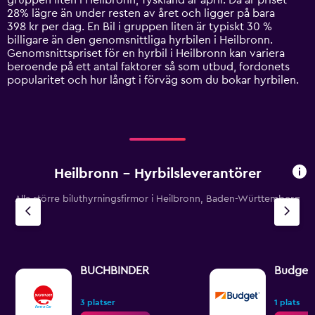
gruppen liten i Heilbronn, Tyskland är april. Då är priset
chart
28% lägre än under resten av året och ligger på bara
has
398 kr per dag. En Bil i gruppen liten är typiskt 30 %
1
billigare än den genomsnittliga hyrbilen i Heilbronn.
Y
Genomsnittspriset för en hyrbil i Heilbronn kan variera
axis
beroende på ett antal faktorer så som utbud, fordonets
displaying
popularitet och hur långt i förväg som du bokar hyrbilen.
values.
Range:
0
to
1200.
Heilbronn – Hyrbilsleverantörer
Alla större biluthyrningsfirmor i Heilbronn, Baden-Württemberg
BUCHBINDER
Budget
3 platser
1 plats