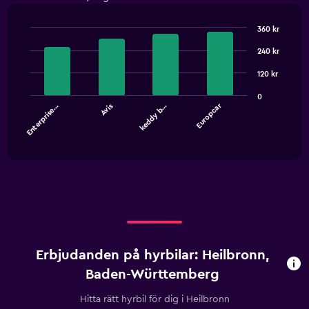
360 kr
Bar
Chart
graphic.
240 kr
chart
with
4
120 kr
bars.
0
Europcar
Enterprise…
Avis
keddy b…
The
chart
End
of
has
interactive
1
chart
X
axis
displaying
categories.
Range:
4
categories.
Erbjudanden på hyrbilar: Heilbronn,
The
chart
Baden-Württemberg
has
1
Hitta rätt hyrbil för dig i Heilbronn