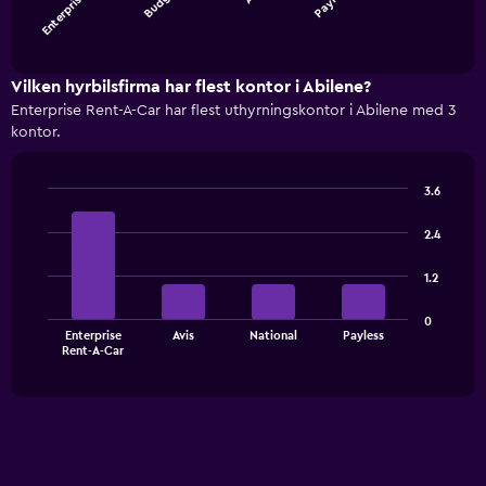
Enterprise…
Budget
Payless
chart
End
of
has
interactive
1
chart
X
Vilken hyrbilsfirma har flest kontor i Abilene?
axis
Enterprise Rent-A-Car har flest uthyrningskontor i Abilene med 3
displaying
kontor.
categories.
Range:
4
3.6
categories.
Bar
Chart
The
graphic.
chart
2.4
with
chart
4
has
1.2
bars.
1
Y
The
0
axis
Enterprise
Avis
National
Payless
chart
End
displaying
Rent-A-Car
of
has
values.
interactive
1
chart
Range:
X
0
axis
to
displaying
450.
categories.