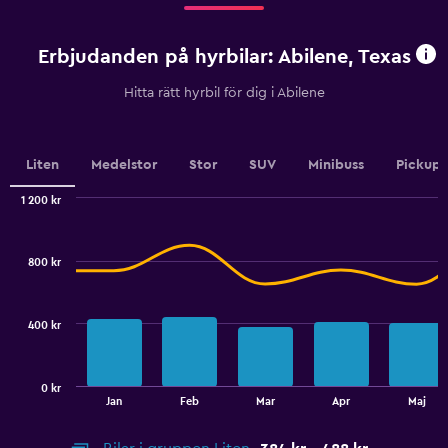
Range:
4
categories.
Erbjudanden på hyrbilar: Abilene, Texas
The
chart
Hitta rätt hyrbil för dig i Abilene
has
1
Y
axis
Liten
Medelstor
Stor
SUV
Minibuss
Pickup
displaying
values.
1 200 kr
Range:
Combination
Chart
0
graphic.
chart
to
with
800 kr
2
3.6.
data
series.
400 kr
The
chart
has
0 kr
1
End
Jan
Feb
Mar
Apr
Maj
of
X
interactive
axis
chart