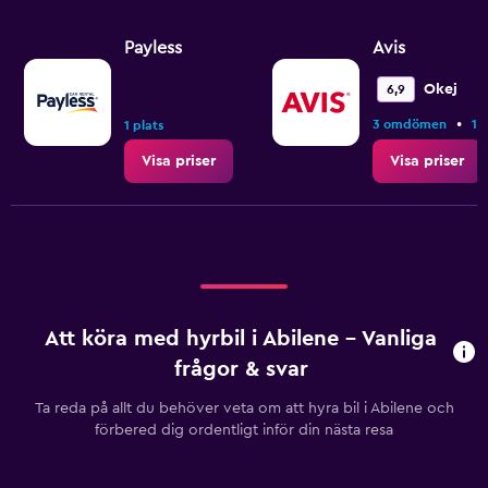
Payless
Avis
Okej
6,9
•
3 omdömen
1 
1 plats
Visa priser
Visa priser
Att köra med hyrbil i Abilene – Vanliga
frågor & svar
Ta reda på allt du behöver veta om att hyra bil i Abilene och
förbered dig ordentligt inför din nästa resa