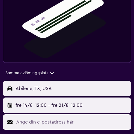
Samma avlämingsplats
Abilene, TX, USA
fre 14/8
12:00
-
fre 21/8
12:00