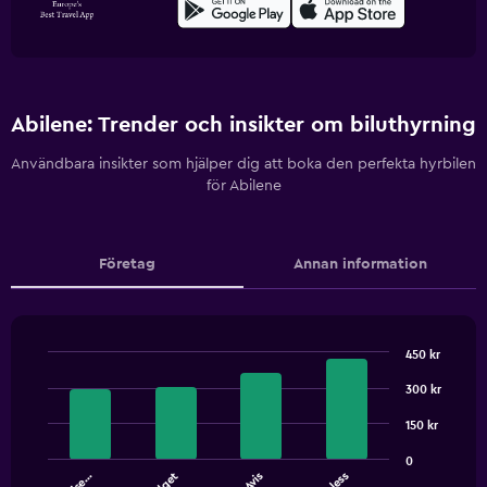
Abilene: Trender och insikter om biluthyrning
Användbara insikter som hjälper dig att boka den perfekta hyrbilen
för Abilene
Företag
Annan information
450 kr
Bar
Chart
graphic.
300 kr
chart
with
4
150 kr
bars.
0
Avis
The