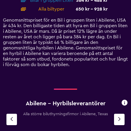
Bilar i gruppen Liten
384 kr - 488 kr
displaying
categories.
Alla biltyper
650 kr - 928 kr
Range:
14
Genomsnittspriset för en Bil i gruppen liten i Abilene, USA
categories.
är 434 kr. Den billigaste tiden att hyra en Bil i gruppen liten
The
i Abilene, USA är mars. Då är priset 12% lägre än under
chart
resten av året och ligger på bara 384 kr per dag. En Bil i
has
gruppen liten är typiskt 46 % billigare än den
1
genomsnittliga hyrbilen i Abilene. Genomsnittspriset för
Y
en hyrbil i Abilene kan variera beroende på ett antal
axis
faktorer så som utbud, fordonets popularitet och hur långt
displaying
i förväg som du bokar hyrbilen.
values.
Range:
0
to
1200.
Abilene – Hyrbilsleverantörer
Alla större biluthyrningsfirmor i Abilene, Texas