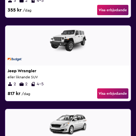
5
2
4-5
355 kr
Visa erbjudande
/dag
Jeep Wrangler
eller liknande SUV
2
2
4-5
817 kr
Visa erbjudande
/dag