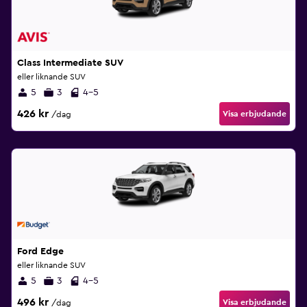
Class Intermediate SUV
eller liknande SUV
5
3
4-5
426 kr
Visa erbjudande
/dag
Ford Edge
eller liknande SUV
5
3
4-5
496 kr
Visa erbjudande
/dag