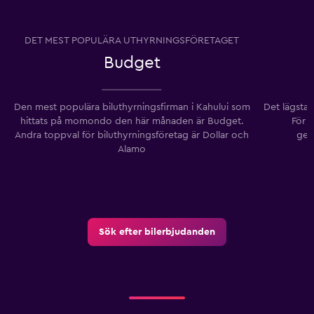
DET MEST POPULÄRA UTHYRNINGSFÖRETAGET
Budget
Den mest populära biluthyrningsfirman i Kahului som
Det lägsta 
hittats på momondo den här månaden är Budget.
För 
Andra toppval för biluthyrningsföretag är Dollar och
gen
Alamo
Sök efter bilerbjudanden