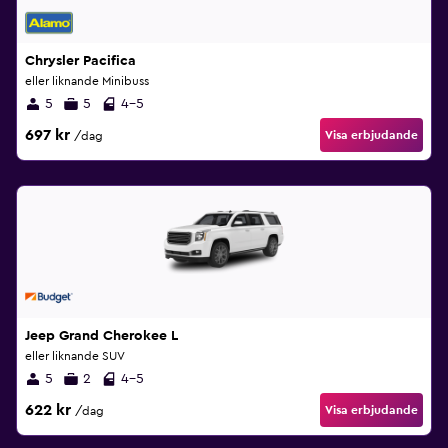
Chrysler Pacifica
eller liknande Minibuss
5
5
4-5
697 kr
Visa erbjudande
/dag
Jeep Grand Cherokee L
eller liknande SUV
5
2
4-5
622 kr
Visa erbjudande
/dag