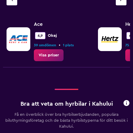
Ace
Her
Okej
6,9
6,
•
39 omdömen
1 plats
75 
Visa priser
V
Bra att veta om hyrbilar i Kahului
Få en överblick över bra hyrbilserbjudanden, populära
biluthyrningsföretag och de bästa hyrbilstyperna för ditt besök i
Kahului.