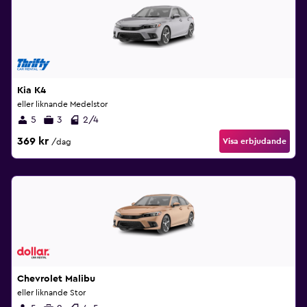
Kia K4
eller liknande Medelstor
5
3
2/4
369 kr
Visa erbjudande
/dag
Chevrolet Malibu
eller liknande Stor