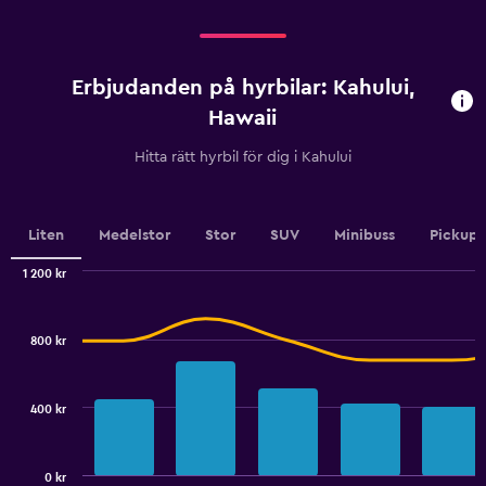
categories.
Range:
Range:
0
4
to
categories.
360.
Erbjudanden på hyrbilar: Kahului,
The
chart
Hawaii
has
1
Hitta rätt hyrbil för dig i Kahului
Y
axis
displaying
values.
Liten
Medelstor
Stor
SUV
Minibuss
Pickup
Range:
0
1 200 kr
Combination
to
Chart
graphic.
chart
4.5.
with
800 kr
2
data
series.
400 kr
The
chart
has
0 kr
1
End