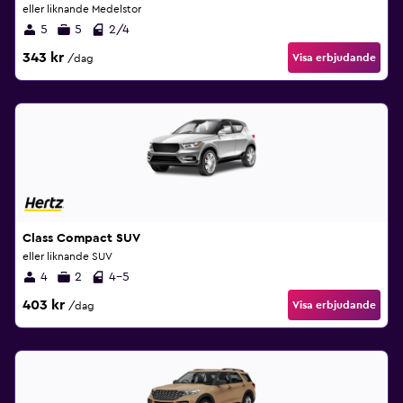
eller liknande Medelstor
5
5
2/4
343 kr
Visa erbjudande
/dag
Class Compact SUV
eller liknande SUV
4
2
4-5
403 kr
Visa erbjudande
/dag