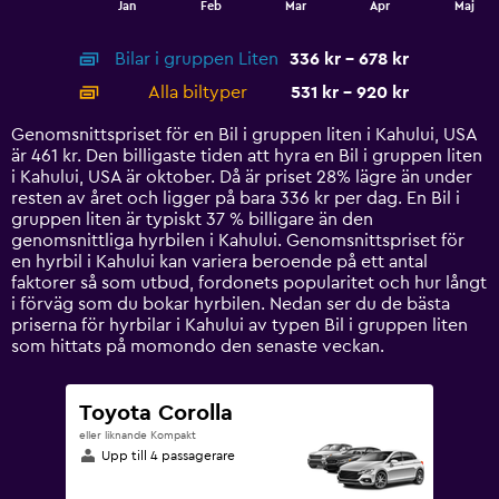
Jan
Feb
Mar
Apr
Maj
of
X
interactive
axis
chart
Bilar i gruppen Liten
336 kr - 678 kr
displaying
categories.
Alla biltyper
531 kr - 920 kr
Range:
14
Genomsnittspriset för en Bil i gruppen liten i Kahului, USA
categories.
är 461 kr. Den billigaste tiden att hyra en Bil i gruppen liten
The
i Kahului, USA är oktober. Då är priset 28% lägre än under
chart
resten av året och ligger på bara 336 kr per dag. En Bil i
has
gruppen liten är typiskt 37 % billigare än den
1
genomsnittliga hyrbilen i Kahului. Genomsnittspriset för
Y
en hyrbil i Kahului kan variera beroende på ett antal
axis
faktorer så som utbud, fordonets popularitet och hur långt
displaying
i förväg som du bokar hyrbilen. Nedan ser du de bästa
values.
priserna för hyrbilar i Kahului av typen Bil i gruppen liten
Range:
som hittats på momondo den senaste veckan.
0
to
1200.
Toyota Corolla
eller liknande Kompakt
Upp till 4 passagerare