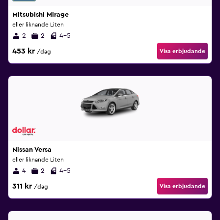
Mitsubishi Mirage
eller liknande Liten
2
2
4-5
453 kr
Visa erbjudande
/dag
Nissan Versa
eller liknande Liten
4
2
4-5
311 kr
Visa erbjudande
/dag