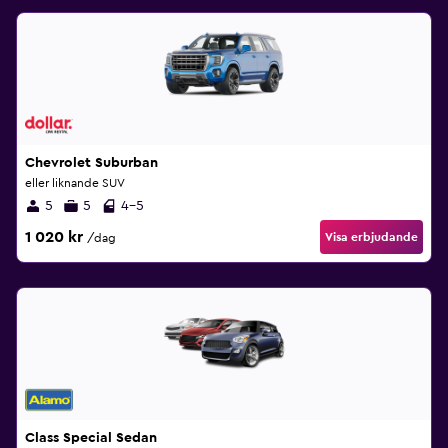
Chevrolet Suburban
eller liknande SUV
5
5
4-5
1 020 kr
Visa erbjudande
/dag
Class Special Sedan