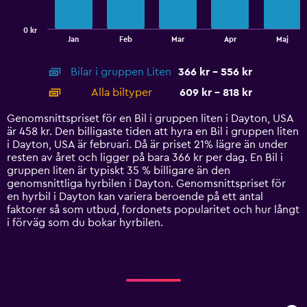
chart
has
0 kr
1
End
Jan
Feb
Mar
Apr
Maj
of
X
interactive
axis
chart
Bilar i gruppen Liten
366 kr - 556 kr
displaying
categories.
Alla biltyper
609 kr - 818 kr
Range:
14
Genomsnittspriset för en Bil i gruppen liten i Dayton, USA
categories.
är 458 kr. Den billigaste tiden att hyra en Bil i gruppen liten
The
i Dayton, USA är februari. Då är priset 21% lägre än under
chart
resten av året och ligger på bara 366 kr per dag. En Bil i
has
gruppen liten är typiskt 35 % billigare än den
1
genomsnittliga hyrbilen i Dayton. Genomsnittspriset för
Y
en hyrbil i Dayton kan variera beroende på ett antal
axis
faktorer så som utbud, fordonets popularitet och hur långt
displaying
i förväg som du bokar hyrbilen.
values.
Range:
0
to
900.