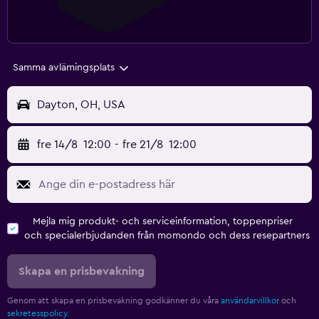
Samma avlämingsplats
Dayton, OH, USA
fre 14/8
12:00
-
fre 21/8
12:00
Mejla mig produkt- och serviceinformation, toppenpriser
och specialerbjudanden från momondo och dess resepartners
Skapa en prisbevakning
Genom att skapa en prisbevakning godkänner du våra
användarvillkor
och
sekretesspolicy.