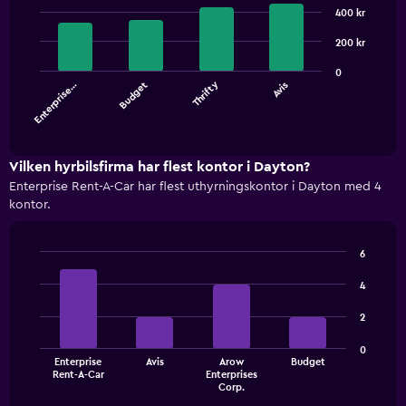
Bar
Chart
graphic.
400 kr
chart
with
4
200 kr
bars.
0
Thrifty
Enterprise…
Budget
Avis
The
chart
End
of
has
interactive
1
chart
X
Vilken hyrbilsfirma har flest kontor i Dayton?
axis
Enterprise Rent-A-Car har flest uthyrningskontor i Dayton med 4
displaying
kontor.
categories.
Range:
4
6
categories.
Bar
Chart
The
graphic.
chart
4
with
chart
4
has
2
bars.
1
Y
0
The
Enterprise
Avis
Arow
Budget
axis
Rent-A-Car
Enterprises
chart
End
displaying
Corp.
of
has
values.
interactive