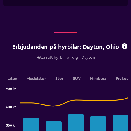
1
chart
Range:
X
0
axis
to
displaying
600.
categories.
Range:
4
categories.
Erbjudanden på hyrbilar: Dayton, Ohio
The
chart
Hitta rätt hyrbil för dig i Dayton
has
1
Y
axis
Liten
Medelstor
Stor
SUV
Minibuss
Pickup
displaying
values.
900 kr
Range:
Combination
Chart
0
graphic.
chart
to
with
600 kr
2
6.
data
series.
300 kr
The