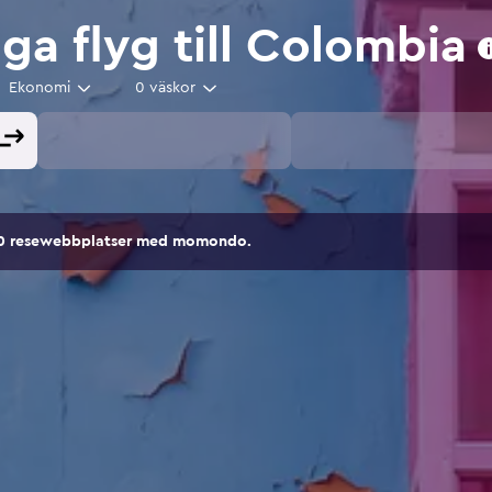
iga flyg till Colombia
Ekonomi
0 väskor
00 resewebbplatser med momondo.