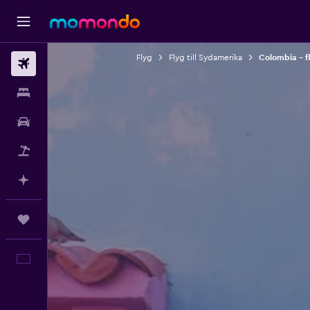
Flyg
Flyg till Sydamerika
Colombia – f
Flyg
Boende
Hyrbil
Paketresor
Planera med AI
Trips
Svenska