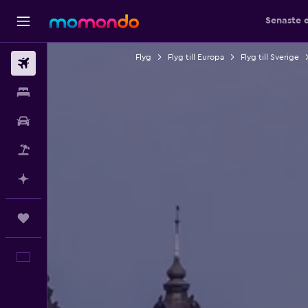
Senaste 
Flyg
Flyg till Europa
Flyg till Sverige
Flyg
Boende
Hyrbil
Paketresor
Planera med AI
Trips
Svenska