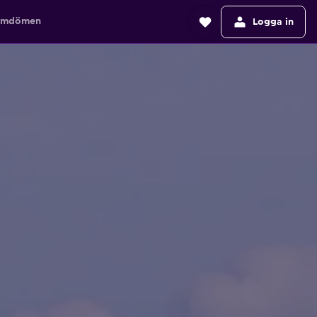
mdömen
Logga in