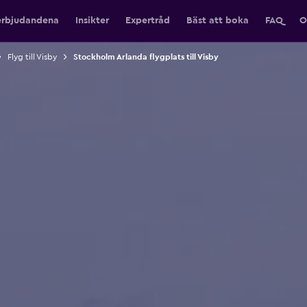
erbjudandena
Insikter
Expertråd
Bäst att boka
FAQ
O
Flyg till Visby
Stockholm Arlanda flygplats till Visby