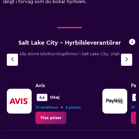
långt i förväg som du bokar hyrbilen.
values.
Range:
0
to
750.
Salt Lake City – Hyrbilsleverantörer
Alla större biluthyrningsfirmor i Salt Lake City, Utah
Avis
Pay
Okej
6,4
5,
•
73 omdömen
2 platser
37 
Visa priser
V