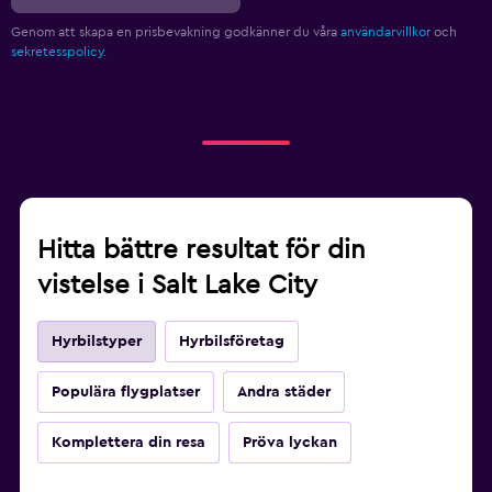
Genom att skapa en prisbevakning godkänner du våra
användarvillkor
och
sekretesspolicy.
Hitta bättre resultat för din
vistelse i Salt Lake City
Hyrbilstyper
Hyrbilsföretag
Populära flygplatser
Andra städer
Komplettera din resa
Pröva lyckan