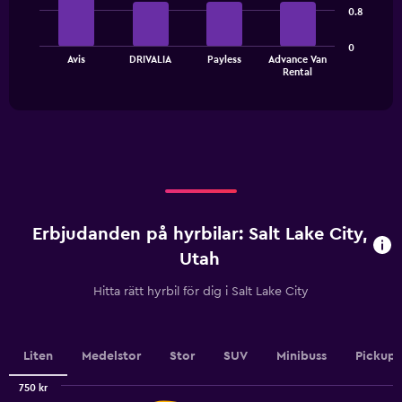
0.8
bars.
The
0
Avis
DRIVALIA
Payless
Advance Van
chart
End
Rental
of
has
interactive
1
chart
X
axis
displaying
categories.
Range:
4
categories.
Erbjudanden på hyrbilar: Salt Lake City,
The
chart
Utah
has
1
Hitta rätt hyrbil för dig i Salt Lake City
Y
axis
displaying
values.
Liten
Medelstor
Stor
SUV
Minibuss
Pickup
Range:
0
750 kr