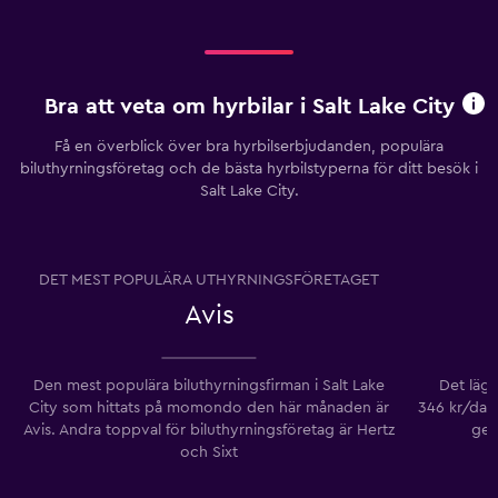
Bra att veta om hyrbilar i Salt Lake City
Få en överblick över bra hyrbilserbjudanden, populära
biluthyrningsföretag och de bästa hyrbilstyperna för ditt besök i
Salt Lake City.
DET MEST POPULÄRA UTHYRNINGSFÖRETAGET
Avis
Den mest populära biluthyrningsfirman i Salt Lake
Det lägs
City som hittats på momondo den här månaden är
346 kr/dag
Avis. Andra toppval för biluthyrningsföretag är Hertz
gen
och Sixt