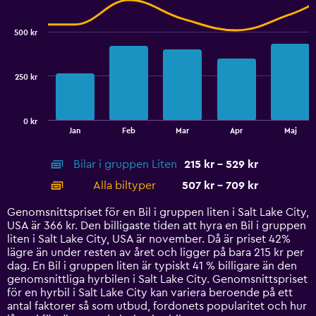
Combination
to
Chart
graphic.
chart
2.4.
with
500 kr
2
data
series.
250 kr
The
chart
has
0 kr
1
End
Jan
Feb
Mar
Apr
Maj
of
X
interactive
axis
chart
Bilar i gruppen Liten
215 kr - 529 kr
displaying
categories.
Alla biltyper
507 kr - 709 kr
Range:
14
Genomsnittspriset för en Bil i gruppen liten i Salt Lake City,
categories.
USA är 366 kr. Den billigaste tiden att hyra en Bil i gruppen
The
liten i Salt Lake City, USA är november. Då är priset 42%
chart
lägre än under resten av året och ligger på bara 215 kr per
has
dag. En Bil i gruppen liten är typiskt 41 % billigare än den
1
genomsnittliga hyrbilen i Salt Lake City. Genomsnittspriset
Y
för en hyrbil i Salt Lake City kan variera beroende på ett
axis
antal faktorer så som utbud, fordonets popularitet och hur
displaying