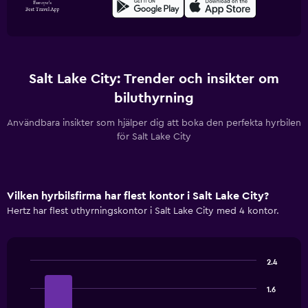
Salt Lake City: Trender och insikter om
biluthyrning
Användbara insikter som hjälper dig att boka den perfekta hyrbilen
för Salt Lake City
Vilken hyrbilsfirma har flest kontor i Salt Lake City?
Hertz har flest uthyrningskontor i Salt Lake City med 4 kontor.
2.4
Bar
Chart
graphic.
chart
1.6
with
4