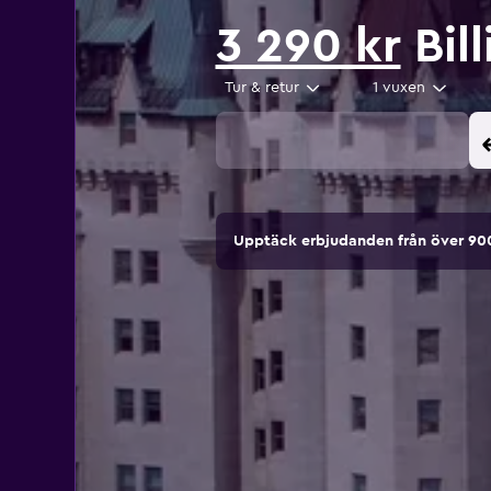
3 290 kr
Bill
Tur & retur
1 vuxen
Upptäck erbjudanden från över 9