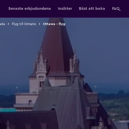
Senaste erbjudandena
Insikter
Bäst att boka
FAQ
nada
Flyg till Ontario
Ottawa – flyg