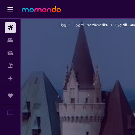
Flyg
Flyg till Nordamerika
Flyg till Ka
Flyg
Boende
Hyrbil
Paketresor
Planera med AI
Trips
Svenska