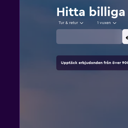
Hitta billiga 
Tur & retur
1 vuxen
Upptäck erbjudanden från över 9