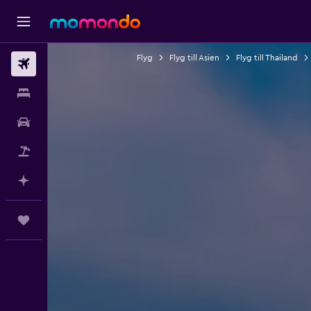
Flyg
Flyg till Asien
Flyg till Thailand
Flyg
Boende
Hyrbil
Paketresor
Planera med AI
Trips